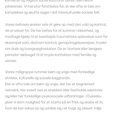
konflikter og negativ social kontrol af deres nærmeste
pårørende. Vi har stor forståelse for, at der ofte er tale om
komplekse og akutte sager i det interkulturelle sociale felt.
Vores beboere ønsker selv at gøre op med den vold og kontrol,
de er udsat for. De har behov for at komme i sikkerhed, og
modtage hjælp til at bearbejde traumatiske oplevelser som for
eksempel vold, ekstrem kontrol, genopdragelsesrejser, trusler
om drab og tvangsægteskaber. De er i kortere eller længere
perioder nødsaget til at bryde kontakten med familie og
venner.
Vores målgruppe rummer børn og unge med forskellige
etniske, kulturelle og sociale baggrunde.
Der er ofte tale om børn og unge, der har et begrænset
netværk, har svært ved at etablere eller fastholde relationer
og/eller har forskellige psykosociale udfordringer. I Dukasku
giver vi dem mulighed for at starte på en frisk og skabe et liv,
hvor de kan vokse op og udvikle sig i et trygt og sikkert miljø.