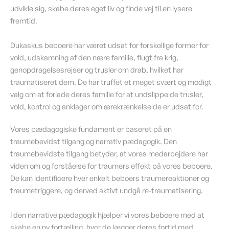
udvikle sig, skabe deres eget liv og finde vej til en lysere
fremtid.
Dukaskus beboere har været udsat for forskellige former for
vold, udskamning af den nære familie, flugt fra krig,
genopdragelsesrejser og trusler om drab, hvilket har
traumatiseret dem. De har truffet et meget svært og modigt
valg om at forlade deres familie for at undslippe de trusler,
vold, kontrol og anklager om ærekrænkelse de er udsat for.
Vores pædagogiske fundament er baseret på en
traumebevidst tilgang og narrativ pædagogik. Den
traumebevidste tilgang betyder, at vores medarbejdere har
viden om og forståelse for traumers effekt på vores beboere.
De kan identificere hver enkelt beboers traumereaktioner og
traumetriggere, og derved aktivt undgå re-traumatisering.
I den narrative pædagogik hjælper vi vores beboere med at
skabe en ny fortælling, hvor de lægger deres fortid med