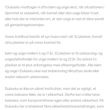
I Dukasku modtager vi ofte børn og unge akut, når situationen i
hjemmet er eskaleret, når barnet eller den unge bliver truet,
eller hvis der er mistanke om, at den unge er ved at blive sendt
på genopdragelsesrejse.
Vores botilbud består af syv huse med i alt 32 pladser, hvoraf
otte pladser er på vores bosted for
børn og unge mellem 6 og 17 år, 22 pladser er til udslusning- og
ungestøtteforløb for unge mellem 16 og 23 år. De sidste to
pladser er til akut anbringelse med afklaringsforløb. Alle børn
og unge i Dukasku skal ved indskrivning tilknyttes skole eller
anden relevant uddannelse.
Dukasku er ikke en sikret institution, men det er vigtigt, at
vores beboere føler, de er i sikkerhed. Derfor kan vi ikke have
beboere, som kompromitterer egen eller andres sikkerhed. På
Dukasku har vi etableret flere sikkerhedsforanstaltninger, som