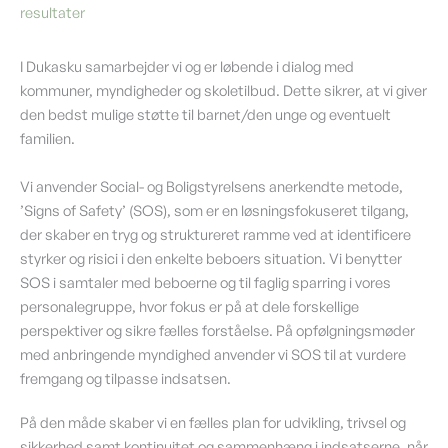
resultater
I Dukasku samarbejder vi og er løbende i dialog med
kommuner, myndigheder og skoletilbud. Dette sikrer, at vi giver
den bedst mulige støtte til barnet/den unge og eventuelt
familien.
Vi anvender Social- og Boligstyrelsens anerkendte metode,
’Signs of Safety’ (SOS), som er en løsningsfokuseret tilgang,
der skaber en tryg og struktureret ramme ved at identificere
styrker og risici i den enkelte beboers situation. Vi benytter
SOS i samtaler med beboerne og til faglig sparring i vores
personalegruppe, hvor fokus er på at dele forskellige
perspektiver og sikre fælles forståelse. På opfølgningsmøder
med anbringende myndighed anvender vi SOS til at vurdere
fremgang og tilpasse indsatsen.
På den måde skaber vi en fælles plan for udvikling, trivsel og
sikkerhed samt kontinuitet og sammenhæng i indsatserne, når