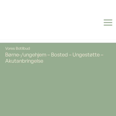
Gå
til
indholdet
Vores Botilbud
Børne-/ungehjem – Bosted – Ungestøtte –
Akutanbringelse