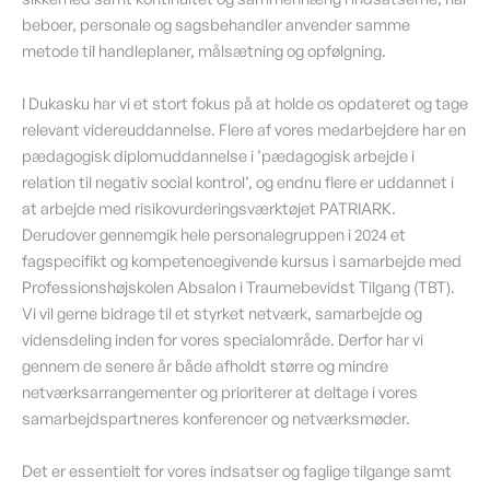
beboer, personale og sagsbehandler anvender samme
metode til handleplaner, målsætning og opfølgning.
I Dukasku har vi et stort fokus på at holde os opdateret og tage
relevant videreuddannelse. Flere af vores medarbejdere har en
pædagogisk diplomuddannelse i ’pædagogisk arbejde i
relation til negativ social kontrol’, og endnu flere er uddannet i
at arbejde med risikovurderingsværktøjet PATRIARK.
Derudover gennemgik hele personalegruppen i 2024 et
fagspecifikt og kompetencegivende kursus i samarbejde med
Professionshøjskolen Absalon i Traumebevidst Tilgang (TBT).
Vi vil gerne bidrage til et styrket netværk, samarbejde og
vidensdeling inden for vores specialområde. Derfor har vi
gennem de senere år både afholdt større og mindre
netværksarrangementer og prioriterer at deltage i vores
samarbejdspartneres konferencer og netværksmøder.
Det er essentielt for vores indsatser og faglige tilgange samt